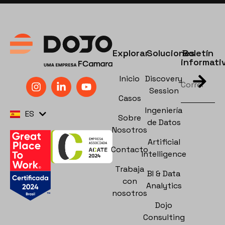
Explorar
Soluciones
Boletín
informati
Inicio
Discovery
Session
Casos
PT
Ingeniería
ES
EN
Sobre
de Datos
Nosotros
Artificial
Contacto
Intelligence
Trabaja
BI & Data
con
Analytics
nosotros
Dojo
Consulting