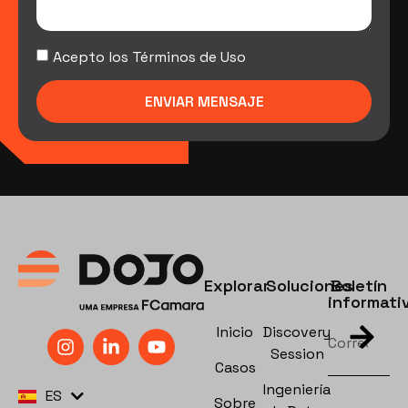
Acepto los Términos de Uso
ENVIAR MENSAJE
Explorar
Soluciones
Boletín
informati
Inicio
Discovery
Session
Casos
PT
Ingeniería
ES
EN
Sobre