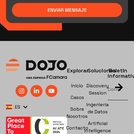
ENVIAR MENSAJE
Explorar
Soluciones
Boletín
informati
Inicio
Discovery
Session
Casos
PT
Ingeniería
ES
EN
Sobre
de Datos
Nosotros
Artificial
Contacto
Intelligence