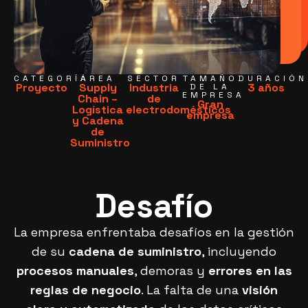
CATEGORÍA
ÁREA
SECTOR
TAMAÑO
DURACIÓN
Proyecto
Supply
Industria
3 años
DE LA
EMPRESA
Chain –
de
Gran
Logística
electrodomésticos
empresa
y Cadena
de
Suministro
Desafío
La empresa enfrentaba desafíos en la gestión
de su
cadena de suministro
, incluyendo
procesos manuales
, demoras y
errores en las
reglas de negocio
. La falta de una
visión