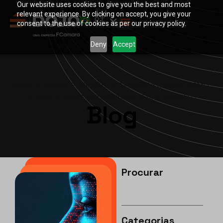
Our website uses cookies to give you the best and most
EN
relevant experience. By clicking on accept, you give your
PT
ES
consent to the use of cookies as per our privacy policy.
Deny
Accept
INÍCIO
>
BLOG
>
PREVISÃO DE DEMANDA COM IA: COMO
ELA ESTÁ REVOLUCIONANDO O PLANEJAMENTO
Blog
Procurar
Categorias