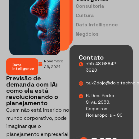
Consultoria
Cultura
Data Intelligence
Negócios
Contato
Novembro
+55 48 98842-
Data
26, 2024
Intelligence
3920
Previsão de
talk2dojo@dojo.technol
demanda com IA:
como ela está
revolucionando o
R. Des. Pedro
planejamento
Silva, 2958.
Coqueiros,
Quem não está inserido no
Florianópolis – SC
mundo corporativo, pode
imaginar que o
planejamento empresarial