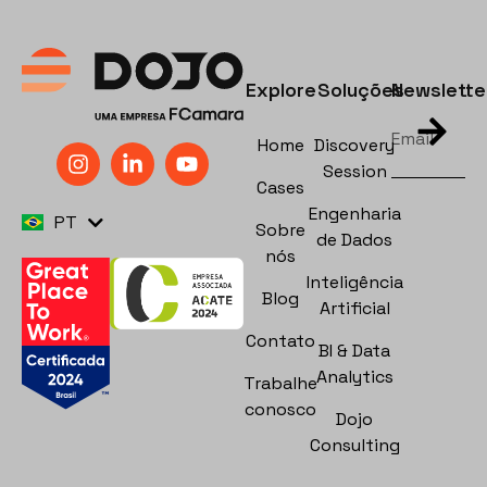
Explore
Soluções
Newslette
Home
Discovery
Session
Cases
EN
Engenharia
PT
ES
Sobre
de Dados
nós
Inteligência
Blog
Artificial
Contato
BI & Data
Analytics
Trabalhe
conosco
Dojo
Consulting