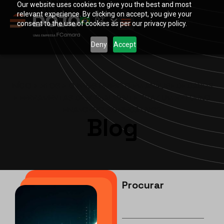
Our website uses cookies to give you the best and most
EN
relevant experience. By clicking on accept, you give your
PT
ES
consent to the use of cookies as per our privacy policy.
Deny
Accept
INÍCIO
>
BLOG
>
O INVESTIMENTO EM ANÁLISE DE DADOS
E FERRAMENTAS DE BI REALMENTE TRAZ UM RETORNO
FINANCEIRO SIGNIFICATIVO?
Blog
Procurar