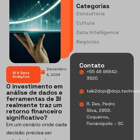
Categorias
Consultoria
Cultura
Data Intelligence
Negócios
Contato
Dezembro
+55 48 98842-
BI & Data
4, 2024
Analytics
3920
O investimento em
talk2dojo@dojo.technol
análise de dados e
ferramentas de BI
realmente traz um
R. Des. Pedro
retorno financeiro
Silva, 2958.
significativo?
Coqueiros,
Florianópolis – SC
Em um cenário onde cada
decisão precisa ser