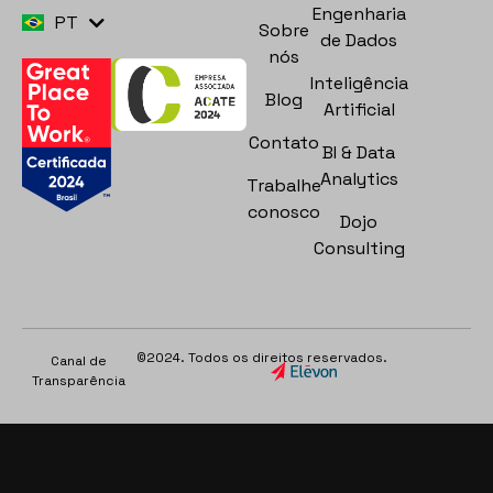
Engenharia
PT
ES
Sobre
de Dados
nós
Inteligência
Blog
Artificial
Contato
BI & Data
Analytics
Trabalhe
conosco
Dojo
Consulting
©2024. Todos os direitos reservados.
Canal de
Transparência