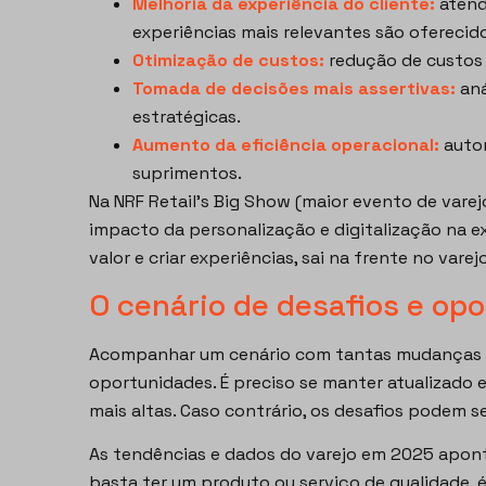
Melhoria da experiência do cliente:
atend
experiências mais relevantes são oferecid
Otimização de custos:
redução de custos 
Tomada de decisões mais assertivas:
aná
estratégicas.
Aumento da eficiência operacional:
autom
suprimentos.
Na NRF Retail’s Big Show (maior evento de var
impacto da personalização e digitalização na ex
valor e criar experiências, sai na frente no varej
O cenário de desafios e op
Acompanhar um cenário com tantas mudanças lev
oportunidades. É preciso se manter atualizado e
mais altas. Caso contrário, os desafios podem s
As tendências e dados do varejo em 2025 apon
basta ter um produto ou serviço de qualidade, 