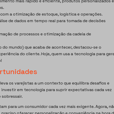
imento mais rápido e eficiente, produtos personalizados e
os.
com a otimização de estoque, logística e operações.
lise de dados em tempo real para tomada de decisões
ação de processos e otimização da cadeia de
ejo do mundo) que acaba de acontecer, destacou-se o
periência do cliente. Hoje, quem usa a tecnologia para ger
o!
ortunidades
a os varejistas a um contexto que equilibra desafios e
 investir em tecnologia para suprir expectativas cada vez
e sobressair.
tam para um consumidor cada vez mais exigente. Agora, nã
é preciso oferecer personalização e conveniência na hora 