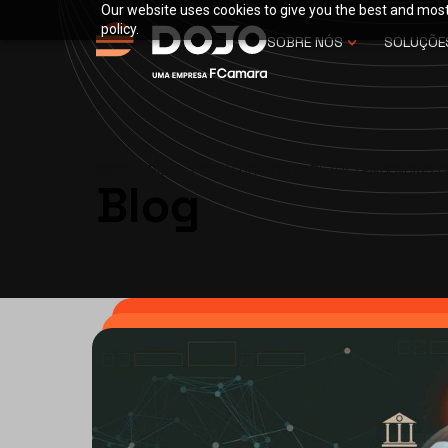
Our website uses cookies to give you the best and most 
policy.
SOBRE NÓS
SOLUÇÕE
INÍCIO
>
BLOG
>
O FUTURO DO VAREJO: TENDÊNCIAS D
Blog