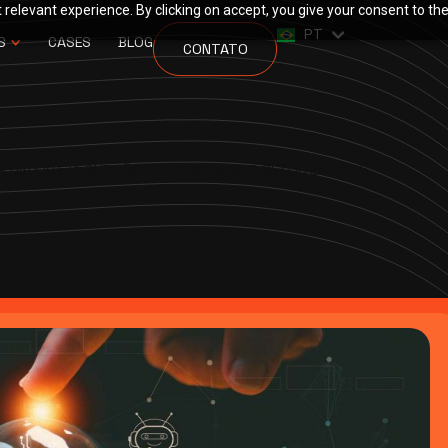
relevant experience. By clicking on accept, you give your consent to the
EN
PT
ES
S
CASES
BLOG
CONTATO
E DADOS E IA QUE VÃO REVOLUCIONAR O SETOR EM 2025