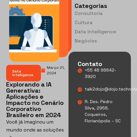
Categorias
Consultoria
Cultura
Data Intelligence
Negócios
Contato
Março 21,
+55 48 98842-
Data
2024
Intelligence
3920
Explorando a IA
talk2dojo@dojo.technol
Generativa:
Aplicações e
Impacto no Cenário
R. Des. Pedro
Corporativo
Silva, 2958.
Brasileiro em 2024
Coqueiros,
Florianópolis – SC
Você já imaginou um
mundo onde as soluções