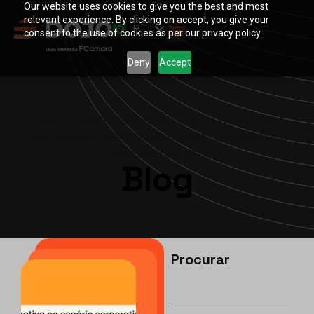
Our website uses cookies to give you the best and most
EN
relevant experience. By clicking on accept, you give your
PT
ES
consent to the use of cookies as per our privacy policy.
Deny
Accept
INÍCIO
>
BLOG
>
EXPLORANDO A IA GENERATIVA:
APLICAÇÕES E IMPACTO NO CENÁRIO CORPORATIVO
BRASILEIRO EM 2024
Blog
Procurar