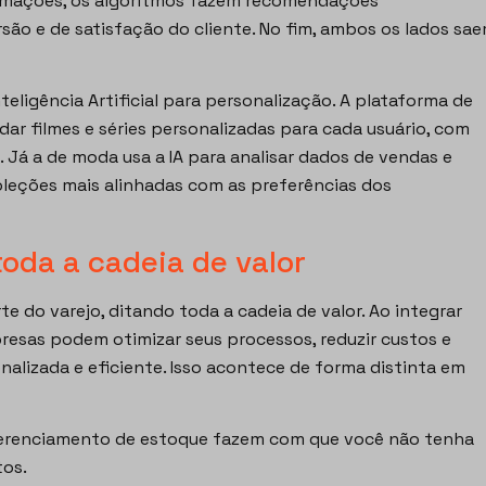
rmações, os algoritmos fazem recomendações
ão e de satisfação do cliente. No fim, ambos os lados sa
nteligência Artificial para personalização. A plataforma de
dar filmes e séries personalizadas para cada usuário, com
. Já a de moda usa a IA para analisar dados de vendas e
oleções mais alinhadas com as preferências dos
oda a cadeia de valor
e do varejo, ditando toda a cadeia de valor. Ao integrar
resas podem otimizar seus processos, reduzir custos e
alizada e eficiente. Isso acontece de forma distinta em
erenciamento de estoque fazem com que você não tenha
tos.