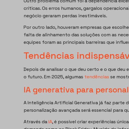
Outro problema comum foi a dependência exces
críticas. Os erros humanos, gargalos operacionais
negócio geraram perdas inestimáveis.
Por outro lado, houveram empresas que escolher
falta de alinhamento das soluções com as nece
equipes foram as principais barreiras que influe
Tendências indispensáv
Depois de analisar o que deu certo e o que deu 
o futuro. Em 2025, algumas
tendências
se mostr
IA generativa para persona
A Inteligência Artificial Generativa já faz parte
personalização avançada será essencial para que
Através da
IA
, é possível criar experiências ún