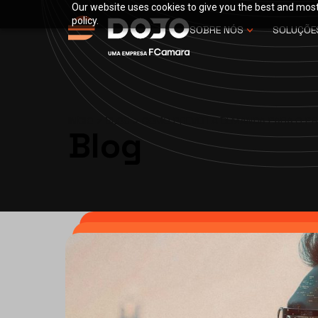
Our website uses cookies to give you the best and most 
policy.
SOBRE NÓS
SOLUÇÕE
INÍCIO
>
BLOG
>
COMO PREVER A DEMANDA PARA O PRÓ
Blog