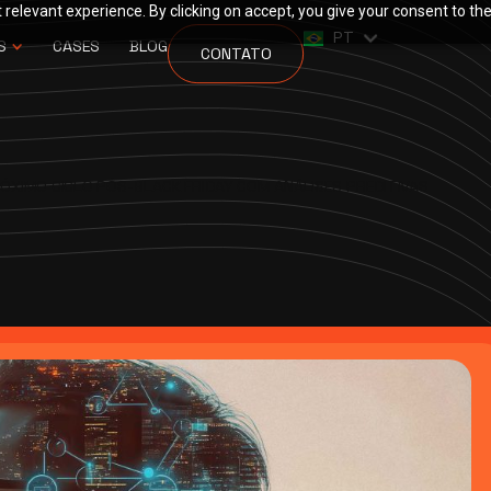
relevant experience. By clicking on accept, you give your consent to the
EN
PT
ES
S
CASES
BLOG
CONTATO
XIMO CICLO PÓS-BLACK FRIDAY COM ANÁLISES PREDITIVAS