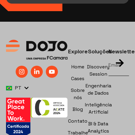
Explore
Soluções
Newslette
Home
Discovery
Session
Cases
EN
Engenharia
PT
ES
Sobre
de Dados
nós
Inteligência
Blog
Artificial
Contato
BI & Data
Analytics
Trabalhe