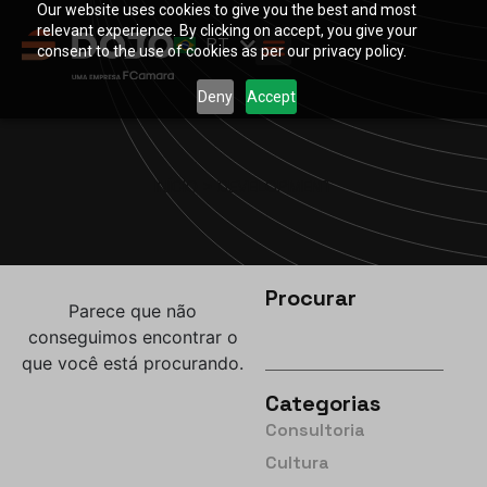
Our website uses cookies to give you the best and most
EN
relevant experience. By clicking on accept, you give your
PT
ES
consent to the use of cookies as per our privacy policy.
Deny
Accept
INÍCIO
>
DEVELOPMENT
Procurar
Parece que não
conseguimos encontrar o
que você está procurando.
Categorias
Consultoria
Cultura