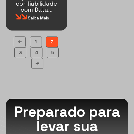
confiabilidade
com Data...
Saiba Mais
1
2
➜
3
4
5
➜
Preparado para
levar sua