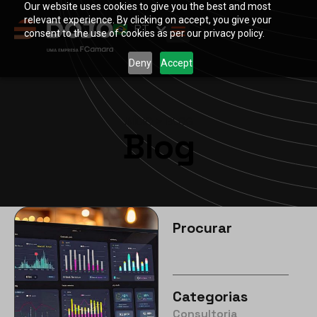
Our website uses cookies to give you the best and most
EN
relevant experience. By clicking on accept, you give your
PT
ES
consent to the use of cookies as per our privacy policy.
Deny
Accept
INÍCIO
>
BLOG
Blog
Procurar
Categorias
Consultoria