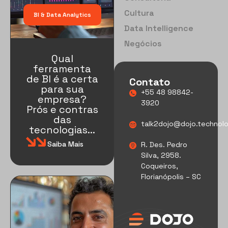
Cultura
BI & Data Analytics
Data Intelligence
Negócios
Qual
ferramenta
de BI é a certa
Contato
para sua
+55 48 98842-
empresa?
3920
Prós e contras
das
talk2dojo@dojo.technol
tecnologias...
Saiba Mais
R. Des. Pedro
Silva, 2958.
Coqueiros,
Florianópolis – SC