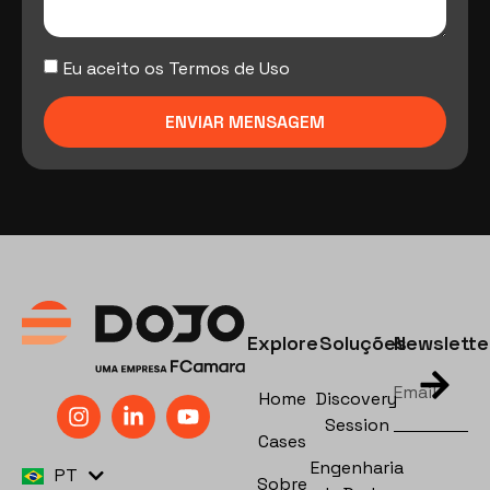
Eu aceito os Termos de Uso
ENVIAR MENSAGEM
Explore
Soluções
Newslette
Home
Discovery
Session
Cases
EN
Engenharia
PT
ES
Sobre